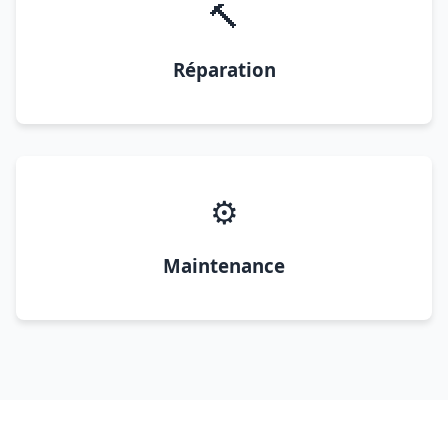
🔨
Réparation
⚙️
Maintenance