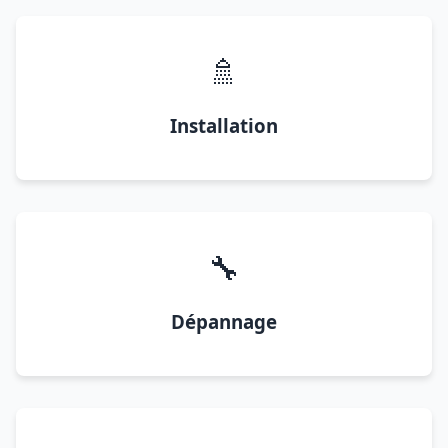
🚿
Installation
🔧
Dépannage