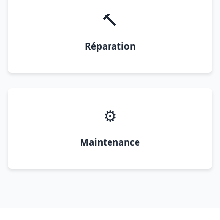
🔨
Réparation
⚙️
Maintenance