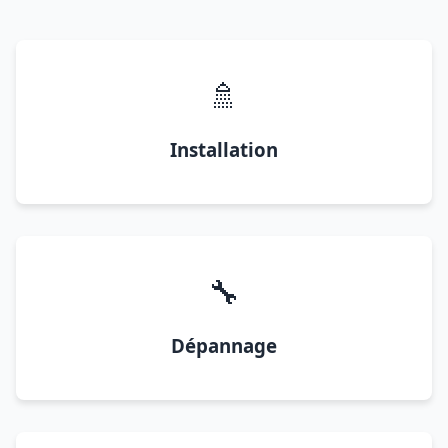
🚿
Installation
🔧
Dépannage