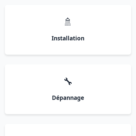
🚿
Installation
🔧
Dépannage