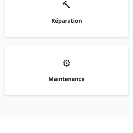
🔨
Réparation
⚙️
Maintenance