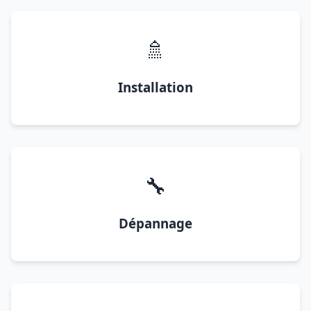
🚿
Installation
🔧
Dépannage