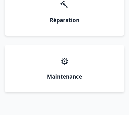
🔨
Réparation
⚙️
Maintenance