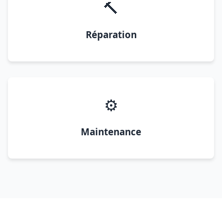
🔨
Réparation
⚙️
Maintenance