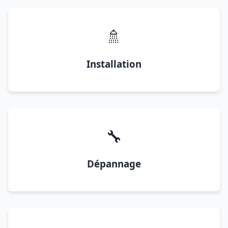
🚿
Installation
🔧
Dépannage