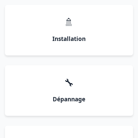
🚿
Installation
🔧
Dépannage