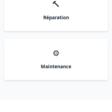
🔨
Réparation
⚙️
Maintenance