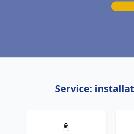
Service: install
🚿