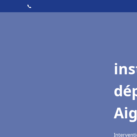
📞
ins
dé
Ai
Intervent