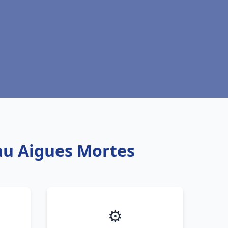
eau Aigues Mortes
⚙️