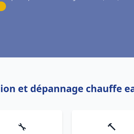
ation et dépannage chauffe 
🔧
🔨