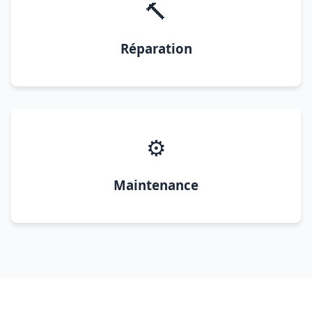
🔨
Réparation
⚙️
Maintenance