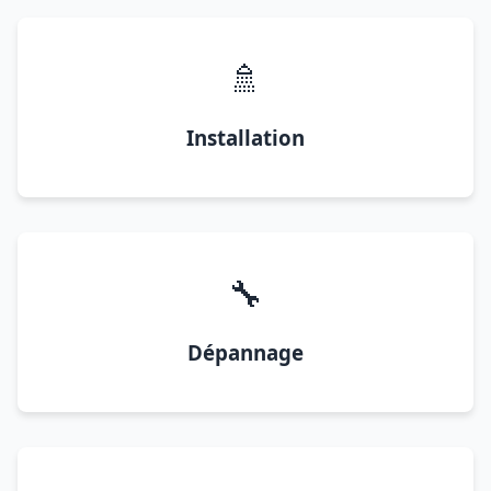
🚿
Installation
🔧
Dépannage