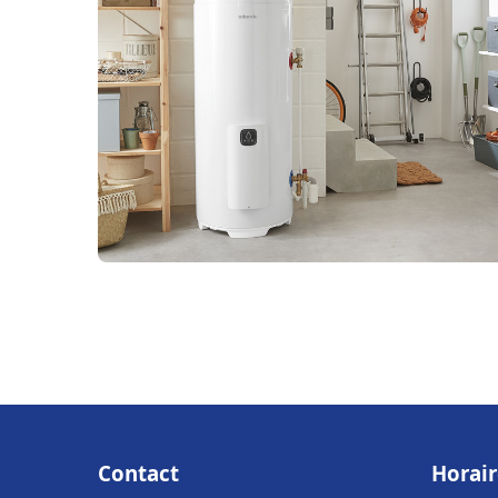
Contact
Horair