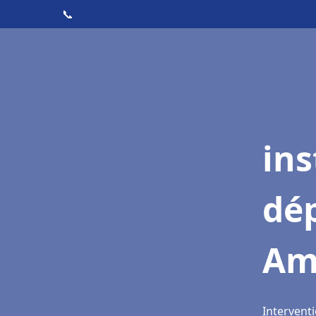
📞
ins
dé
Ami
Interventi