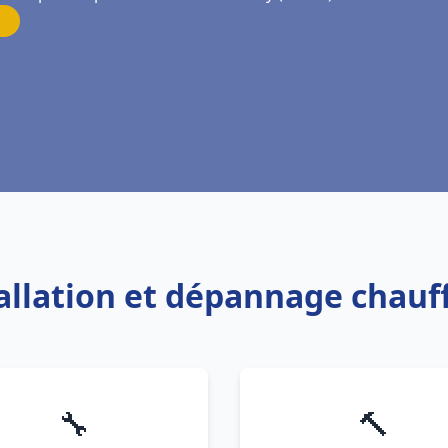
tallation et dépannage chauf
🔧
🔨