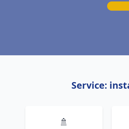
Service: ins
🚿