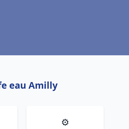
fe eau Amilly
⚙️