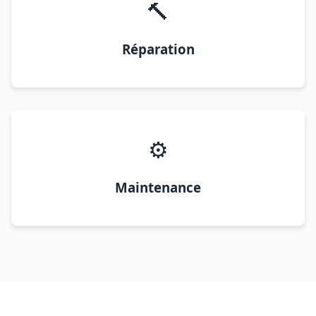
🔨
Réparation
⚙️
Maintenance