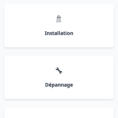
🚿
Installation
🔧
Dépannage