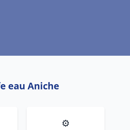
fe eau Aniche
⚙️