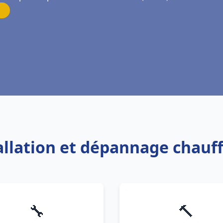
tallation et dépannage chauf
🔧
🔨