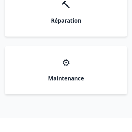
🔨
Réparation
⚙️
Maintenance