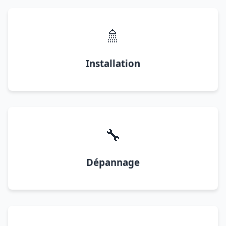
🚿
Installation
🔧
Dépannage