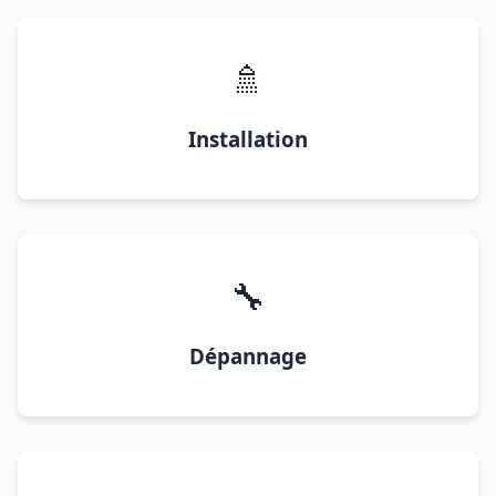
🚿
Installation
🔧
Dépannage