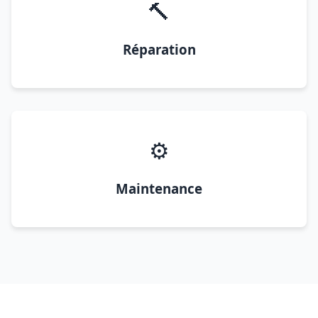
🔨
Réparation
⚙️
Maintenance