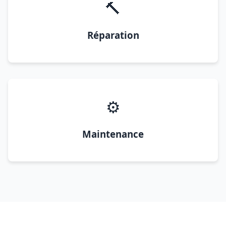
🔨
Réparation
⚙️
Maintenance