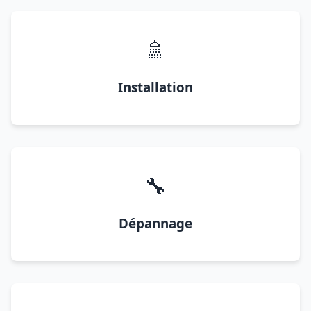
🚿
Installation
🔧
Dépannage