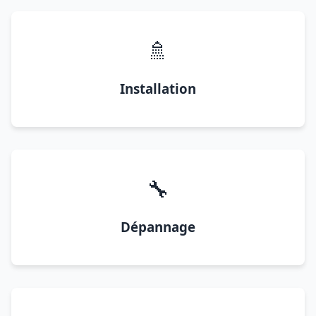
🚿
Installation
🔧
Dépannage