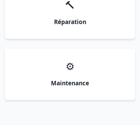
🔨
Réparation
⚙️
Maintenance