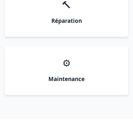
🔨
Réparation
⚙️
Maintenance