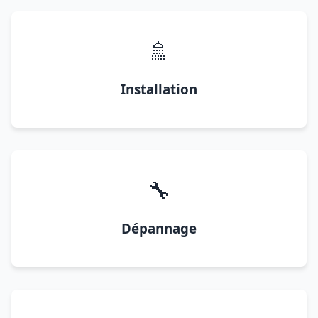
🚿
Installation
🔧
Dépannage