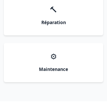
🔨
Réparation
⚙️
Maintenance