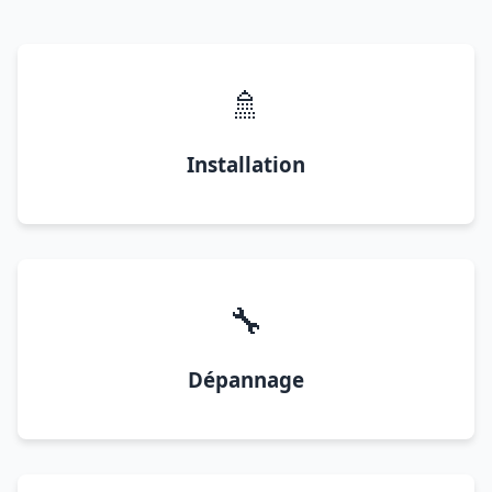
🚿
Installation
🔧
Dépannage