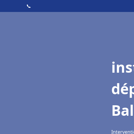
📞
ins
dé
Bal
Interventi