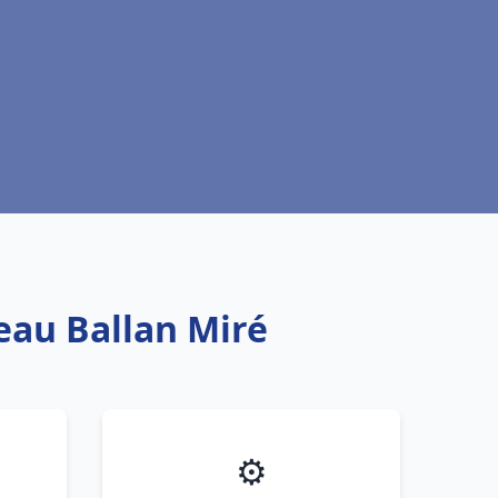
 eau Ballan Miré
⚙️