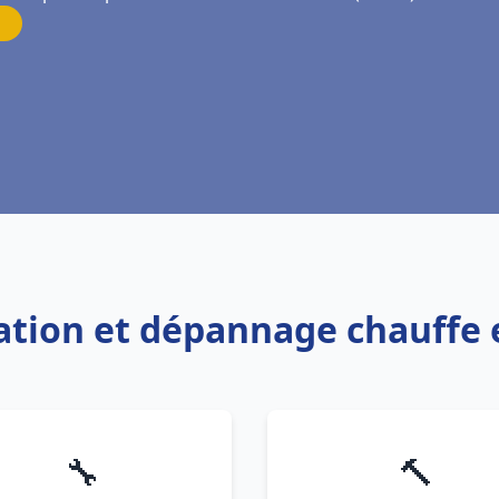
lation et dépannage chauffe
🔧
🔨