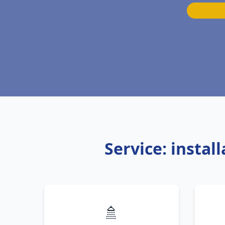
Service: instal
🚿