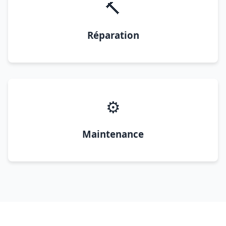
🔨
Réparation
⚙️
Maintenance