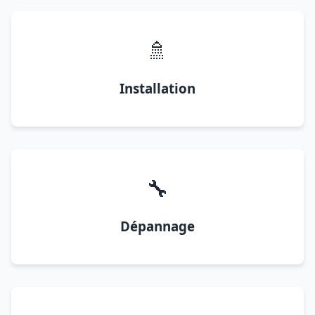
🚿
Installation
🔧
Dépannage