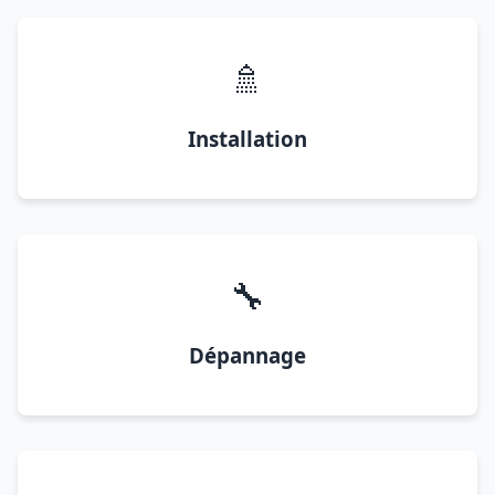
🚿
Installation
🔧
Dépannage