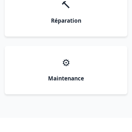
🔨
Réparation
⚙️
Maintenance