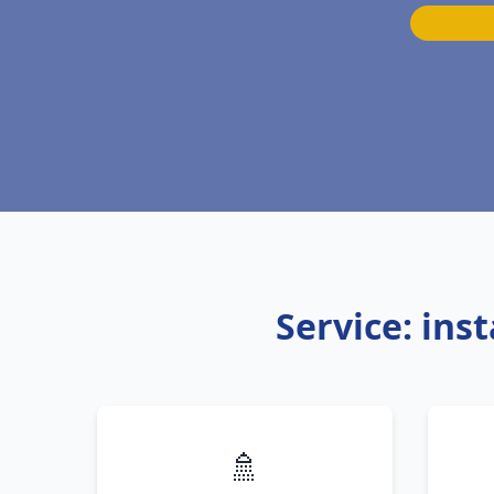
Service: ins
🚿