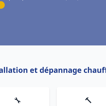
tallation et dépannage chauf
🔧
🔨