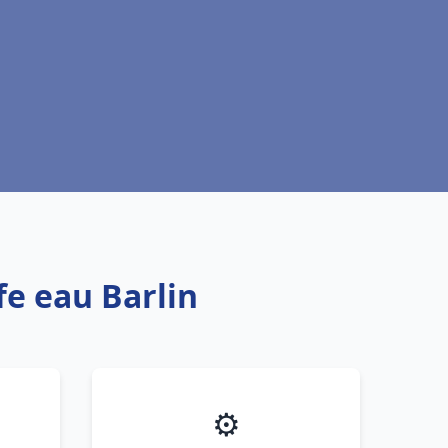
fe eau Barlin
⚙️