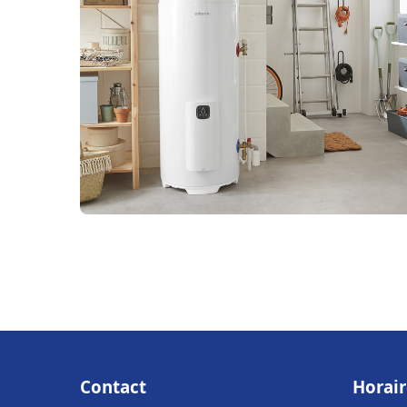
Contact
Horair