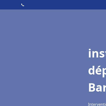
📞
ins
dé
Bar
Interventi