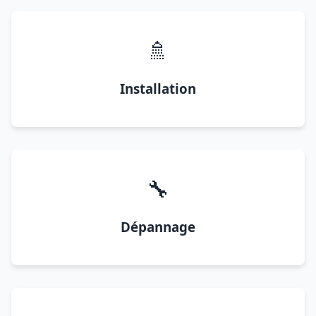
🚿
Installation
🔧
Dépannage