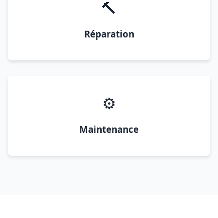
🔨
Réparation
⚙️
Maintenance