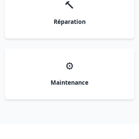
🔨
Réparation
⚙️
Maintenance