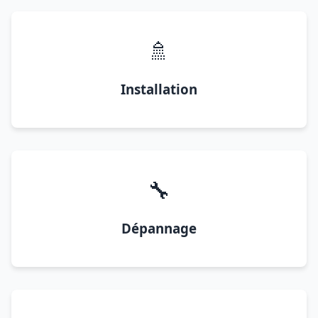
🚿
Installation
🔧
Dépannage