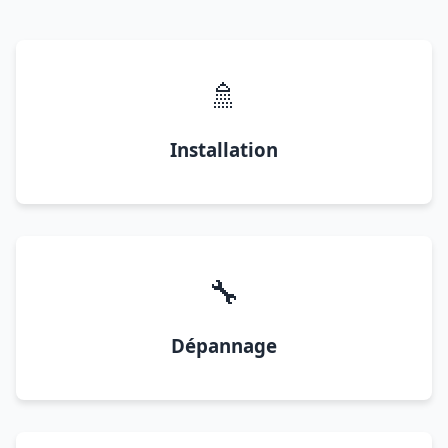
🚿
Installation
🔧
Dépannage