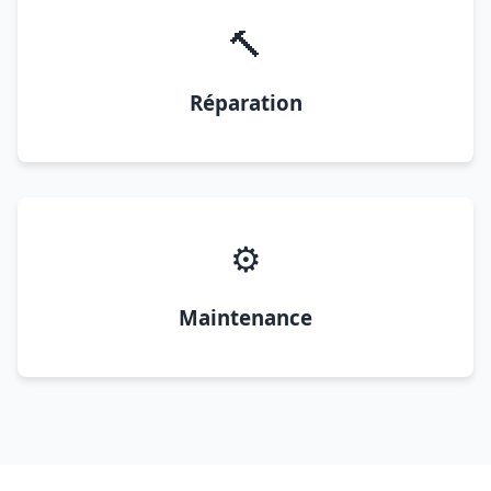
🔨
Réparation
⚙️
Maintenance