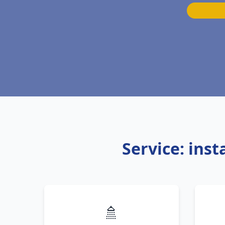
Service: ins
🚿