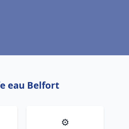
e eau Belfort
⚙️