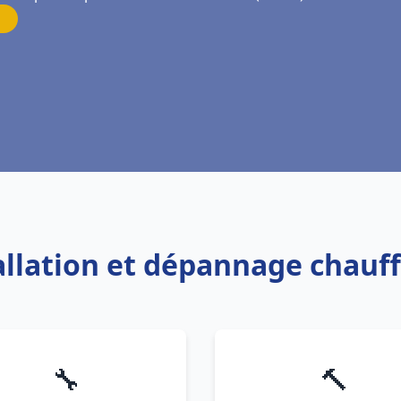
tallation et dépannage chauff
🔧
🔨