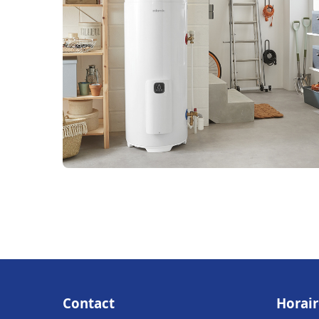
Contact
Horair