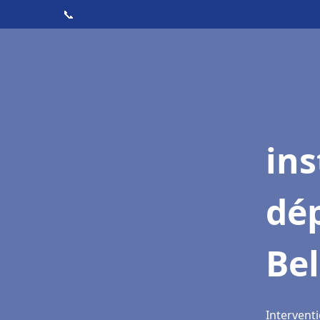
📞
ins
dé
Bel
Interventi