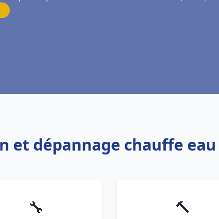
on et dépannage chauffe eau 
🔧
🔨