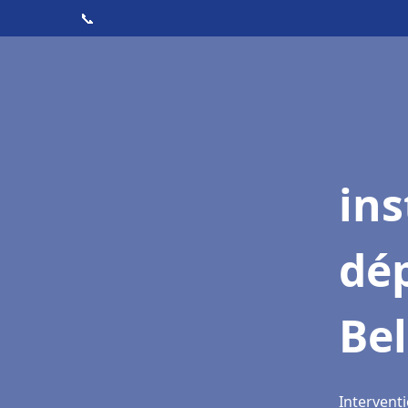
📞
ins
dé
Bel
Interventi