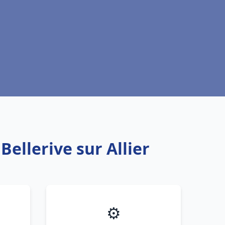
Bellerive sur Allier
⚙️