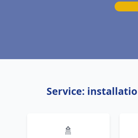
Service: installati
🚿