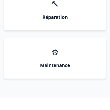
🔨
Réparation
⚙️
Maintenance