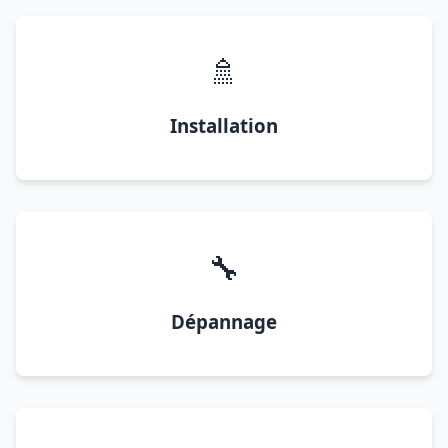
🚿
Installation
🔧
Dépannage