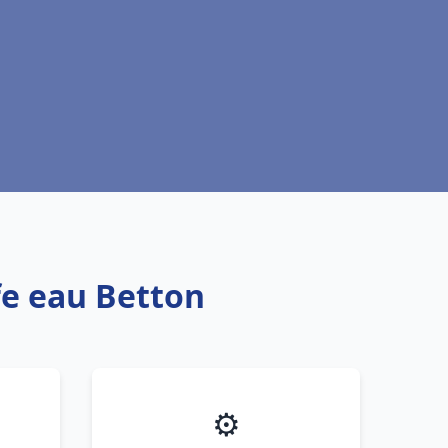
fe eau Betton
⚙️