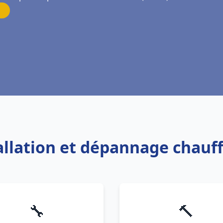
tallation et dépannage chauf
🔧
🔨