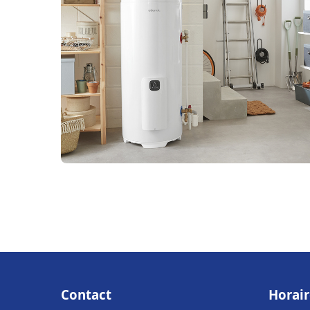
Contact
Horair