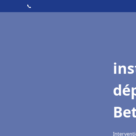
📞
ins
dé
Be
Interventi