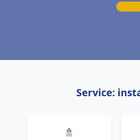
Service: ins
🚿