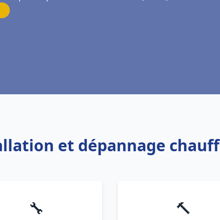
tallation et dépannage chauf
🔧
🔨