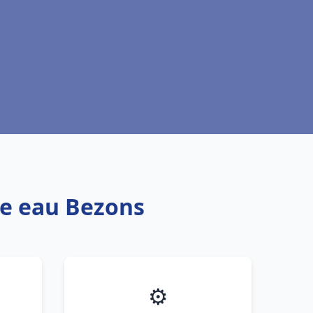
fe eau Bezons
⚙️