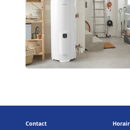
Contact
Horair