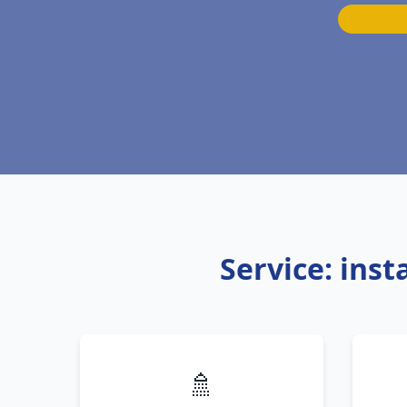
Service: ins
🚿