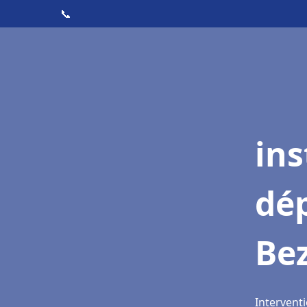
📞
ins
dé
Be
Intervent