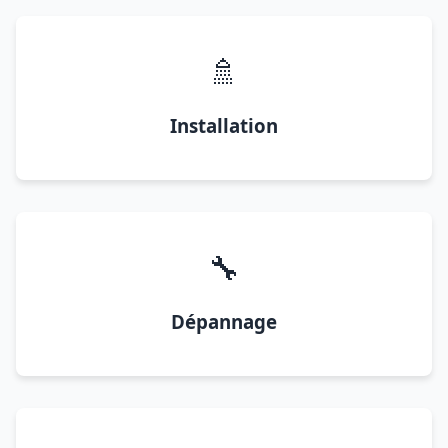
🚿
Installation
🔧
Dépannage