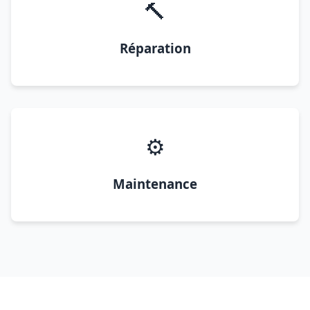
🔨
Réparation
⚙️
Maintenance