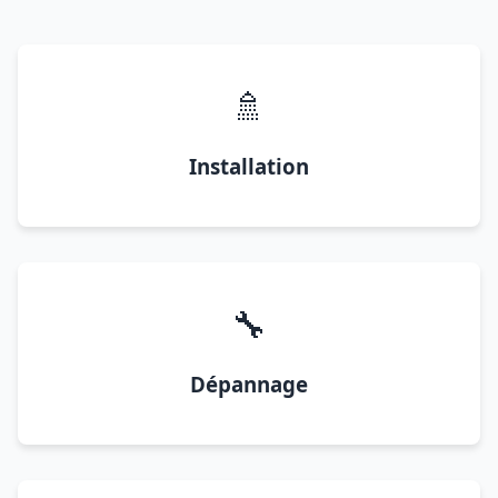
🚿
Installation
🔧
Dépannage