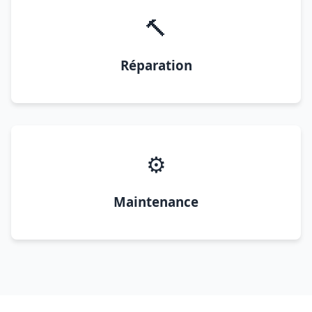
🔨
Réparation
⚙️
Maintenance