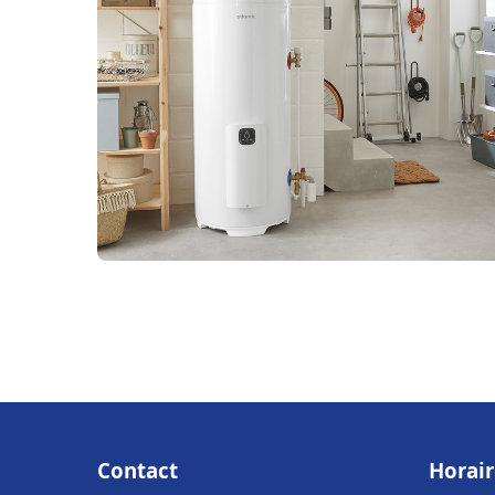
Contact
Horair