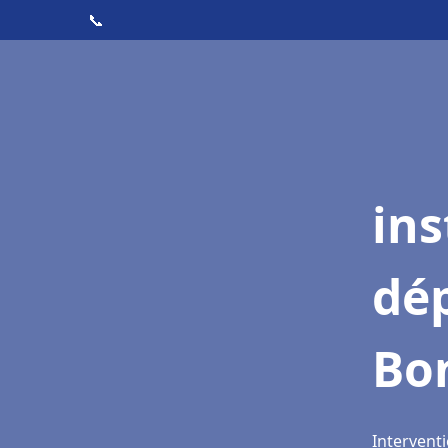
📞
ins
dé
Bo
Intervent