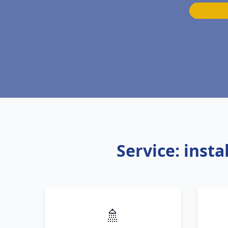
Service: inst
🚿