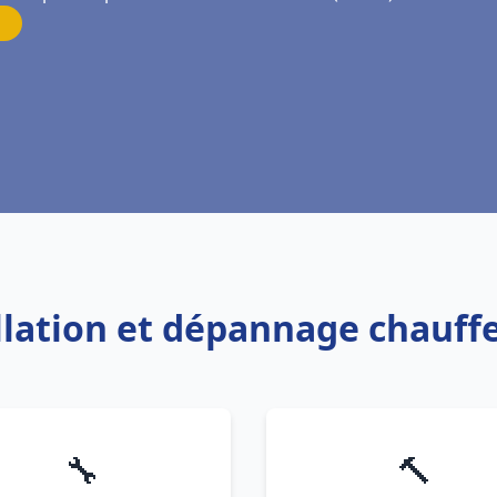
allation et dépannage chauf
🔧
🔨