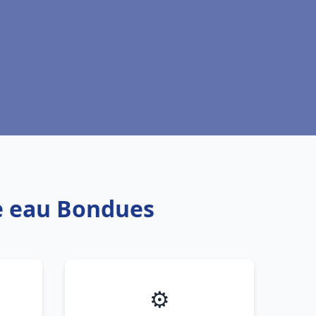
fe eau Bondues
⚙️