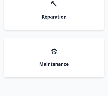
🔨
Réparation
⚙️
Maintenance