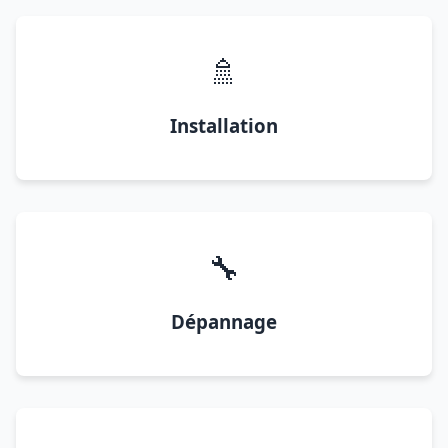
🚿
Installation
🔧
Dépannage