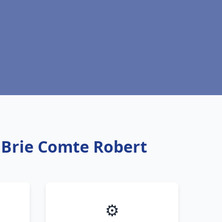
u Brie Comte Robert
⚙️