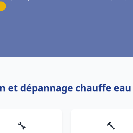
ion et dépannage chauffe ea
🔧
🔨