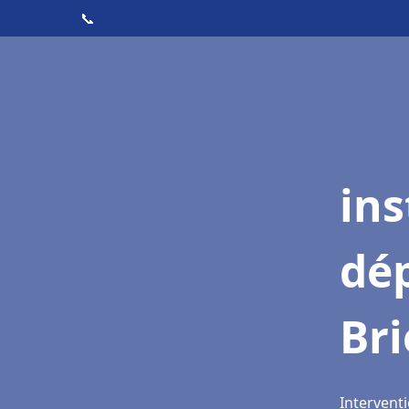
📞
ins
dé
Br
Intervent