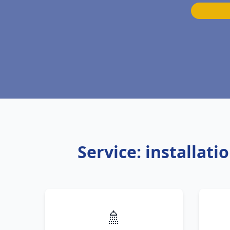
Service: installat
🚿