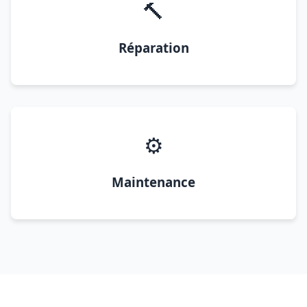
🔨
Réparation
⚙️
Maintenance