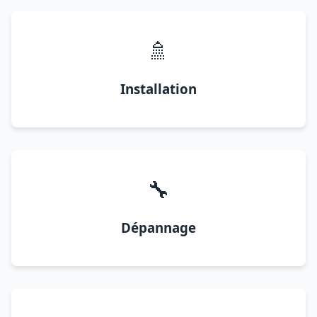
🚿
Installation
🔧
Dépannage