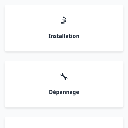
🚿
Installation
🔧
Dépannage