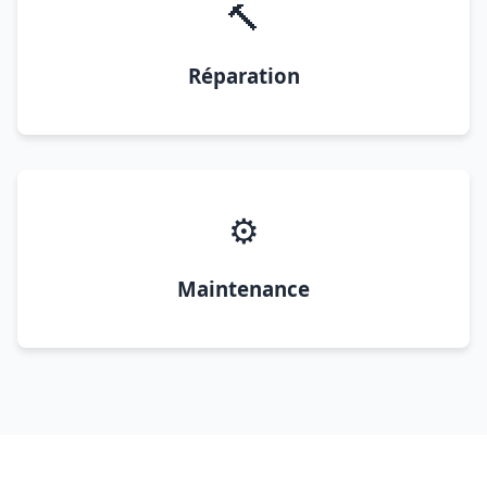
🔨
Réparation
⚙️
Maintenance