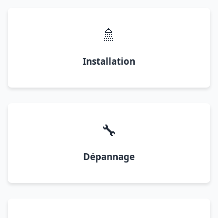
🚿
Installation
🔧
Dépannage