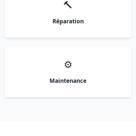
🔨
Réparation
⚙️
Maintenance