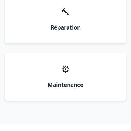
🔨
Réparation
⚙️
Maintenance