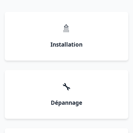
🚿
Installation
🔧
Dépannage