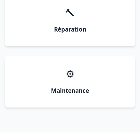
🔨
Réparation
⚙️
Maintenance