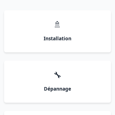
🚿
Installation
🔧
Dépannage