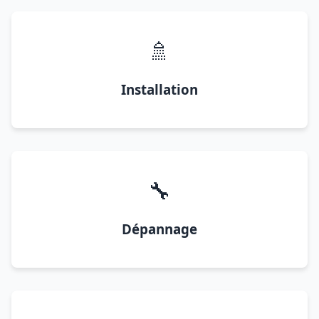
🚿
Installation
🔧
Dépannage