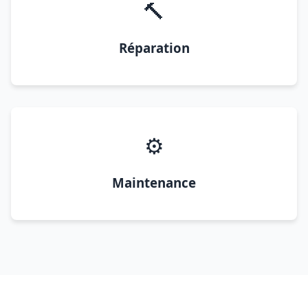
🔨
Réparation
⚙️
Maintenance