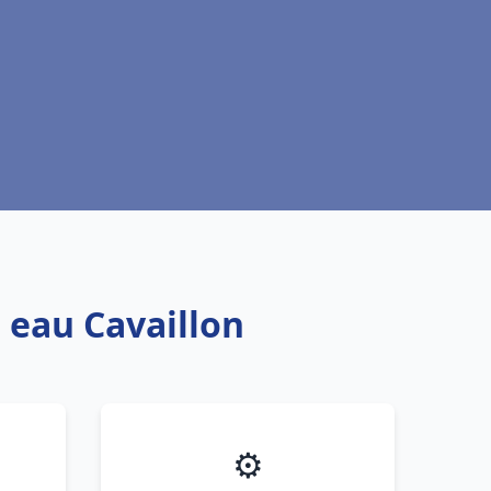
 eau Cavaillon
⚙️