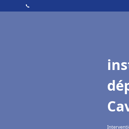
📞
ins
dé
Cav
Interventi