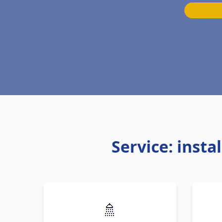
Service: inst
🚿