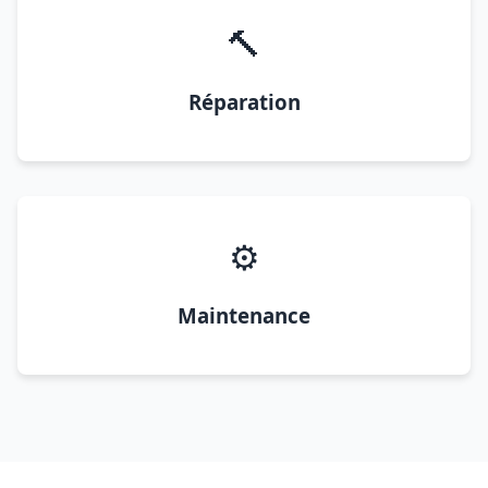
🔨
Réparation
⚙️
Maintenance