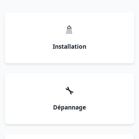
🚿
Installation
🔧
Dépannage