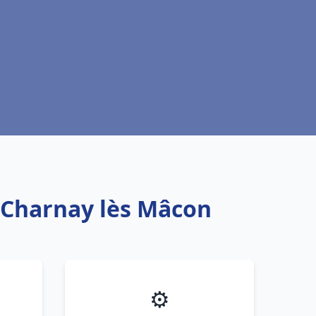
u Charnay lès Mâcon
⚙️