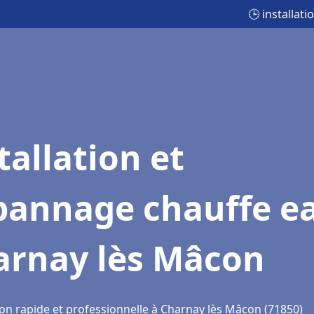
🕒 installat
tallation et
pannage chauffe e
arnay lès Mâcon
ion rapide et professionnelle à Charnay lès Mâcon (71850)