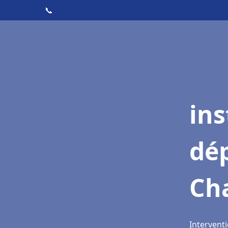
📞
ins
dé
Ch
Intervent