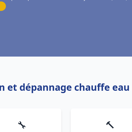
ion et dépannage chauffe ea
🔧
🔨