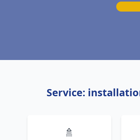
Service: installat
🚿