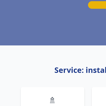
Service: inst
🚿