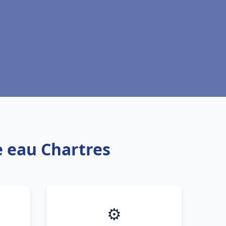
e eau Chartres
⚙️