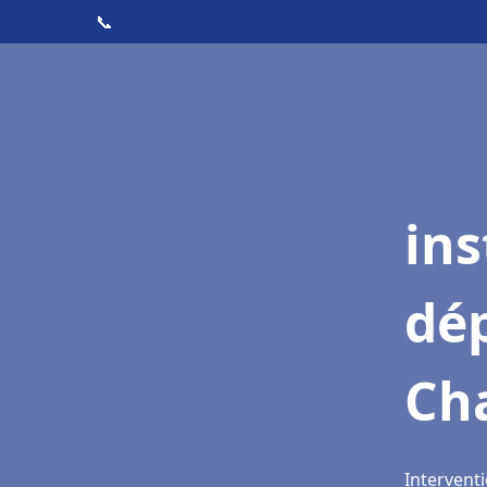
📞
ins
dé
Ch
Interventi