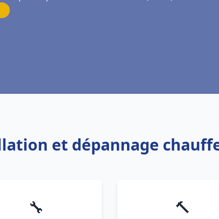
allation et dépannage chauff
🔧
🔨