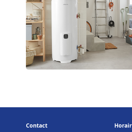
Contact
Horair