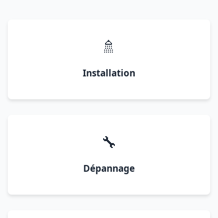
🚿
Installation
🔧
Dépannage