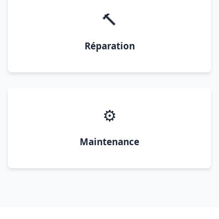
🔨
Réparation
⚙️
Maintenance