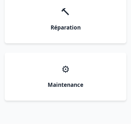
🔨
Réparation
⚙️
Maintenance