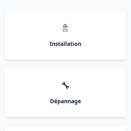
🚿
Installation
🔧
Dépannage