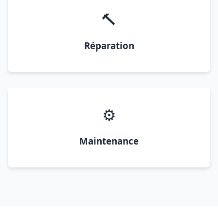
🔨
Réparation
⚙️
Maintenance