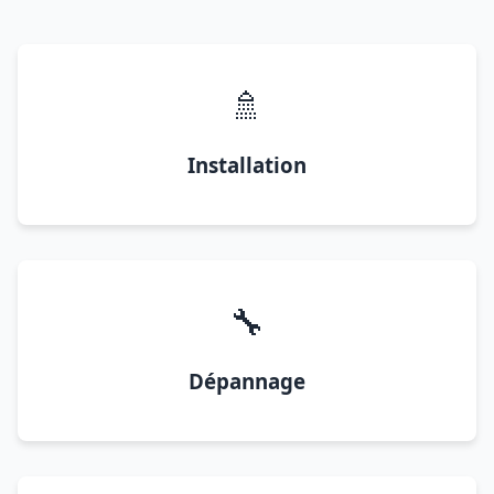
🚿
Installation
🔧
Dépannage