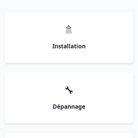
🚿
Installation
🔧
Dépannage