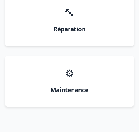
🔨
Réparation
⚙️
Maintenance