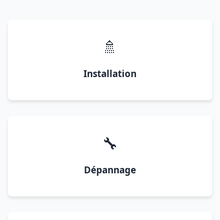
🚿
Installation
🔧
Dépannage