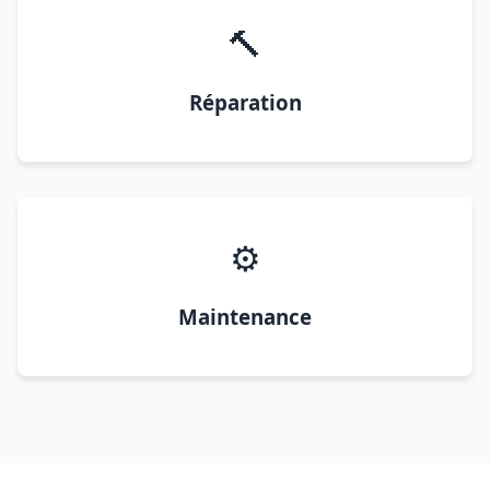
🔨
Réparation
⚙️
Maintenance