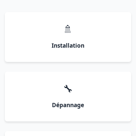
🚿
Installation
🔧
Dépannage