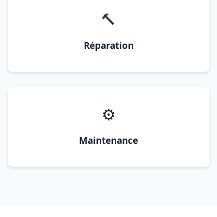
🔨
Réparation
⚙️
Maintenance